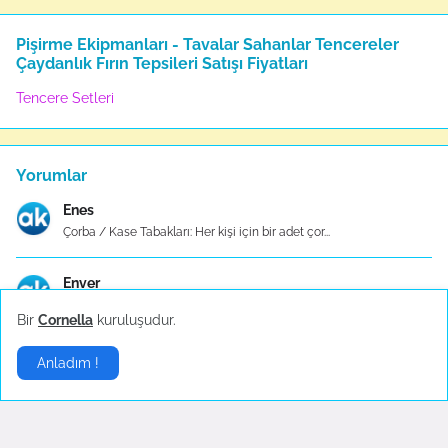
Pişirme Ekipmanları - Tavalar Sahanlar Tencereler
Çaydanlık Fırın Tepsileri Satışı Fiyatları
Tencere Setleri
Yorumlar
Enes
Çorba / Kase Tabakları: Her kişi için bir adet çor...
Enver
Taç Düdüklü Tencere, basınç altında pişirme yöntem...
Bir
Cornella
kuruluşudur.
Semra
Anladım !
Yoğun düğün telaşınız arasında size derin bir nede...
Ertem