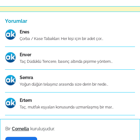
Yorumlar
Enes
Çorba / Kase Tabakları: Her kişi için bir adet çor...
Enver
Taç Düdüklü Tencere, basınç altında pişirme yöntem...
Semra
Yoğun düğün telaşınız arasında size derin bir nede...
Ertem
Taç, mutfak eşyaları konusunda uzmanlaşmış bir mar...
Ceyda
Bir
Cornella
kuruluşudur.
Taç Dü500 TL ve üzerinde ücretsiz kargo hizmeti Ka...