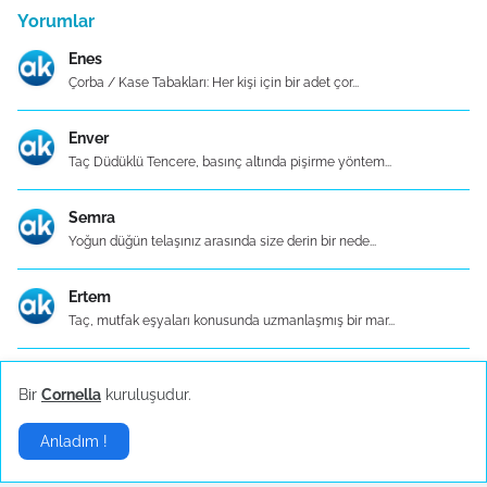
Yorumlar
Enes
Çorba / Kase Tabakları: Her kişi için bir adet çor...
Enver
Taç Düdüklü Tencere, basınç altında pişirme yöntem...
Semra
Yoğun düğün telaşınız arasında size derin bir nede...
Ertem
Taç, mutfak eşyaları konusunda uzmanlaşmış bir mar...
Ceyda
Bir
Cornella
kuruluşudur.
Taç Dü500 TL ve üzerinde ücretsiz kargo hizmeti Ka...
Anladım !
Elif
Granit görünümlü düdüklü tencere setlerini kullana...