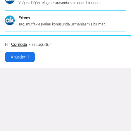
Yoğun düğün telaşınız arasında size derin bir nede...
Ertem
Taç, mutfak eşyaları konusunda uzmanlaşmış bir mar...
Ceyda
Bir
Cornella
kuruluşudur.
Taç Dü500 TL ve üzerinde ücretsiz kargo hizmeti Ka...
Anladım !
Elif
Granit görünümlü düdüklü tencere setlerini kullana...
Esra
Haki rengi, Taç Porselen Dilim Döküm Kek Kalıbı...
Hakan
Taç Porselen Ball Döküm Kek Kalıbı Siyah, kolay ku...
Hüseyin