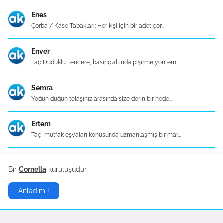
Enes
Çorba / Kase Tabakları: Her kişi için bir adet çor...
Enver
Taç Düdüklü Tencere, basınç altında pişirme yöntem...
Semra
Yoğun düğün telaşınız arasında size derin bir nede...
Ertem
Taç, mutfak eşyaları konusunda uzmanlaşmış bir mar...
Ceyda
Bir
Cornella
kuruluşudur.
Taç Dü500 TL ve üzerinde ücretsiz kargo hizmeti Ka...
Anladım !
Elif
Granit görünümlü düdüklü tencere setlerini kullana...