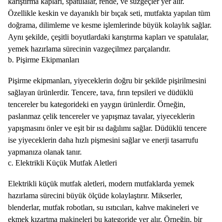
karıştırma kapları, spatulalar, rende, ve süzgeçler yer alır.
Özellikle keskin ve dayanıklı bir bıçak seti, mutfakta yapılan tüm
doğrama, dilimleme ve kesme işlemlerinde büyük kolaylık sağlar.
Aynı şekilde, çeşitli boyutlardaki karıştırma kapları ve spatulalar,
yemek hazırlama sürecinin vazgeçilmez parçalarıdır.
b. Pişirme Ekipmanları
Pişirme ekipmanları, yiyeceklerin doğru bir şekilde pişirilmesini
sağlayan ürünlerdir. Tencere, tava, fırın tepsileri ve düdüklü
tencereler bu kategorideki en yaygın ürünlerdir. Örneğin,
paslanmaz çelik tencereler ve yapışmaz tavalar, yiyeceklerin
yapışmasını önler ve eşit bir ısı dağılımı sağlar. Düdüklü tencere
ise yiyeceklerin daha hızlı pişmesini sağlar ve enerji tasarrufu
yapmanıza olanak tanır.
c. Elektrikli Küçük Mutfak Aletleri
Elektrikli küçük mutfak aletleri, modern mutfaklarda yemek
hazırlama sürecini büyük ölçüde kolaylaştırır. Mikserler,
blenderlar, mutfak robotları, su ısıtıcıları, kahve makineleri ve
ekmek kızartma makineleri bu kategoride yer alır. Örneğin, bir