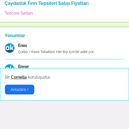
Çaydanlık Fırın Tepsileri Satışı Fiyatları
Tencere Setleri
Yorumlar
Enes
Çorba / Kase Tabakları: Her kişi için bir adet çor...
Enver
Taç Düdüklü Tencere, basınç altında pişirme yöntem...
Bir
Cornella
kuruluşudur.
Semra
Anladım !
Yoğun düğün telaşınız arasında size derin bir nede...
Ertem
Taç, mutfak eşyaları konusunda uzmanlaşmış bir mar...