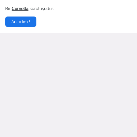
Taç Düdüklü Tencere, basınç altında pişirme yöntem...
Bir
Cornella
kuruluşudur.
Semra
Anladım !
Yoğun düğün telaşınız arasında size derin bir nede...
Ertem
Taç, mutfak eşyaları konusunda uzmanlaşmış bir mar...
Ceyda
Taç Dü500 TL ve üzerinde ücretsiz kargo hizmeti Ka...
Elif
Granit görünümlü düdüklü tencere setlerini kullana...
Esra
Haki rengi, Taç Porselen Dilim Döküm Kek Kalıbı...
Hakan