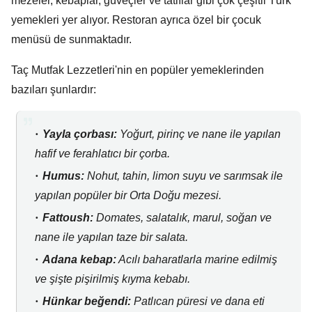
mezeler,
kebaplar,
güveçler ve tatlılar gibi çok çeşitli Türk
yemekleri yer alıyor.
Restoran ayrıca özel bir çocuk
menüsü de sunmaktadır.
Taç Mutfak Lezzetleri'nin en popüler yemeklerinden
bazıları şunlardır:
Yayla çorbası:
Yoğurt,
pirinç ve nane ile yapılan
hafif ve ferahlatıcı bir çorba.
Humus:
Nohut,
tahin,
limon suyu ve sarımsak ile
yapılan popüler bir Orta Doğu mezesi.
Fattoush:
Domates,
salatalık,
marul,
soğan ve
nane ile yapılan taze bir salata.
Adana kebap:
Acılı baharatlarla marine edilmiş
ve şişte pişirilmiş kıyma kebabı.
Hünkar beğendi:
Patlıcan püresi ve dana eti